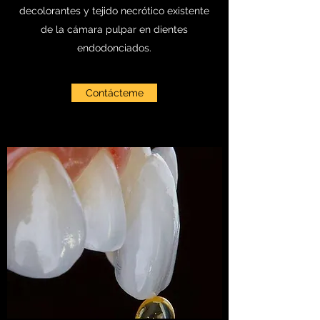
decolorantes y tejido necrótico existente
de la cámara pulpar en dientes
endodonciados.
Contácteme