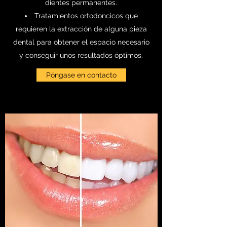
dientes permanentes.
Tratamientos ortodoncicos que
requieren la extracción de alguna pieza
dental para obtener el espacio necesario
y conseguir unos resultados óptimos.
Póngase en contacto